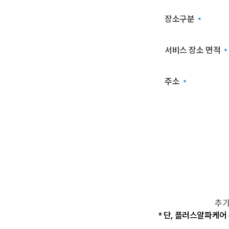
장소구분
*
서비스 장소 면적
*
주소
*
추가
* 단, 플러스알파케어