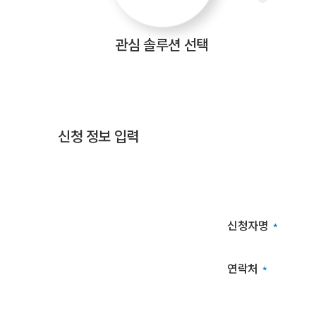
관심 솔루션
선택
신청 정보 입력
무
료
진
단
신청자명
*
신
청
폼
연락처
*