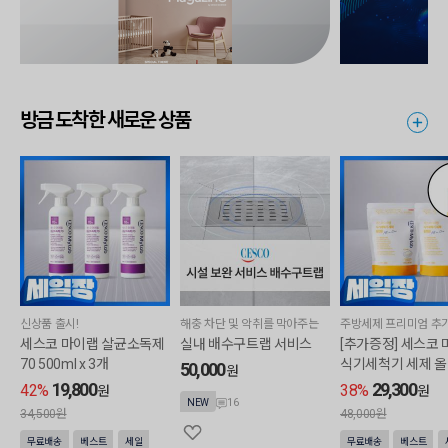
방금 도착한 새로운 상품
신상품 출시!
해충 차단 및 악취를 막아주는
주방세제 프리미엄 추
세스코 마이랩 살균소독제
실내 배수구트랩 서비스
[추가증정] 세스코
70 500ml x 3개
식기세척기 세제 
50,000
원
(10g x 65개입) x 
19,800
29,300
42%
38%
원
원
16
방세제 프리미엄 500
NEW
34,500원
48,000원
1개
무료배송
베스트
세일
무료배송
베스트