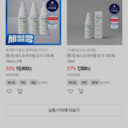
휴대하기 좋은 콤팩트한 사이즈
기내반입 되는 휴대용
[특가] 세스코 마이랩 모기 기피제
[특가] 세스코 마이랩 모기 기피제
70ml x 3개
70ml
55%
15,900
37%
7,500
원
원
36,000원
12,000원
3894
3894
베스트
추천
세일
베스트
추천
NEW
살충/기피제 더보기