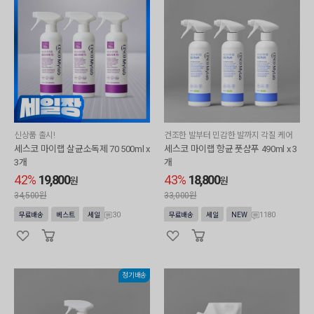
신상품 출시!
건조한 발부터 민감한 발까지 각질 케어
세스코 마이랩 살균소독제 70 500ml x
세스코 마이랩 항균 풋샴푸 490ml x 3
3개
개
42%
19,800
43%
18,800
원
원
34,500원
33,000원
30
1180
무료배송
베스트
세일
무료배송
세일
NEW
정기배송