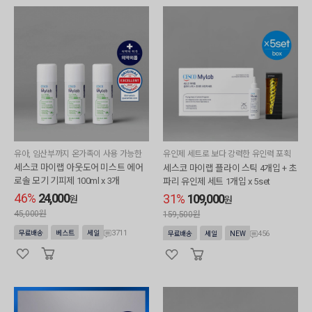
유아, 임산부까지 온가족이 사용 가능한
유인제 세트로 보다 강력한 유인력 포획
력
세스코 마이랩 아웃도어 미스트 에어
세스코 마이랩 플라이 스틱 4개입 + 초
로솔 모기 기피제 100ml x 3개
파리 유인제 세트 1개입 x 5set
46%
24,000
31%
109,000
원
원
45,000원
159,500원
3711
무료배송
베스트
세일
456
무료배송
세일
NEW