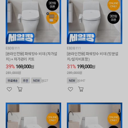
EBDB111
EBDB111
[온라인전용] 파워방수 비데 (자가설
[온라인전용] 파워방수 비데 (방문설
치) + 자가관리 키트
치/설치비포함)
39%
169,000
31%
199,000
원
원
281,000원
289,000원
27
447
무료배송
추천
NEW
NEW