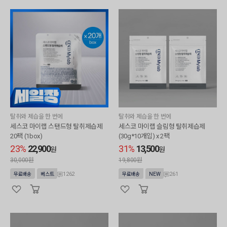
탈취와 제습을 한 번에
탈취와 제습을 한 번에
세스코 마이랩 스탠드형 탈취제습제
세스코 마이랩 슬림형 탈취제습제
20팩 (1box)
(30g*10개입) x 2팩
23%
22,900
31%
13,500
원
원
30,000원
19,800원
1262
261
무료배송
베스트
무료배송
NEW