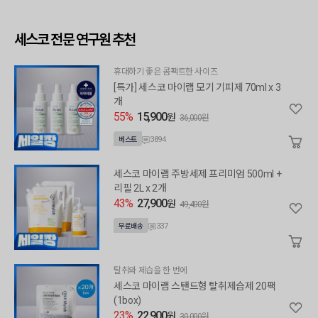
세스코 전문 연구원 추천
휴대하기 좋은 콤팩트한 사이즈
[특가] 세스코 마이랩 모기 기피제 70ml x 3
개
55%
15,900
원
36,000원
3894
베스트
세스코 마이랩 주방세제 프리미엄 500ml +
리필 2L x 2개
43%
27,900
원
49,400원
337
무료배송
탈취와 제습을 한 번에
세스코 마이랩 스탠드형 탈취제습제 20팩
(1box)
23%
22,900
원
30,000원