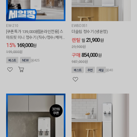
EW-210
EWBD351
[쿠폰특가 139,000원][온라인전용] 스
더슬림 정수기 (냉온정)
마트핏 미니 정수기 (직수/정수/케어
21,900
렌탈
월
원
십미포함)
15%
169,000
원
29,900
원
199,000원
854,000
구매
원
425
베스트
NEW
987,000
원
40
베스트
추천
세일