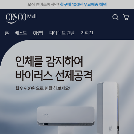
세
스
코
Mall
몰
홈
베스트
ON앱
다이렉트 렌탈
기획전