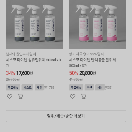
냄새의 원인부터 탈취
향기 자극 없이 99% 탈취
세스코 마이랩 섬유탈취제 500ml x 3
세스코 마이랩 반려동물 탈취제
개
500ml x 3개
34%
17,600
50%
20,800
원
원
26,700원
41,700원
1785
321
무료배송
베스트
세일
무료배송
추천
세일
탈취/제습/방향 더보기