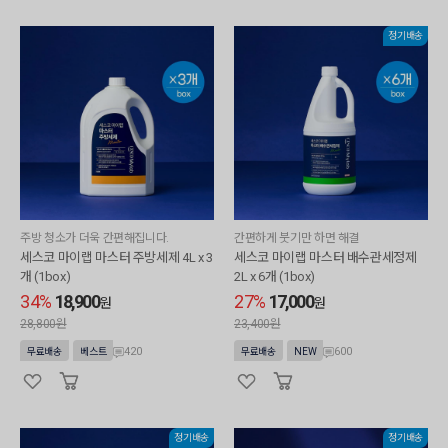
정기배송
주방 청소가 더욱 간편해집니다.
간편하게 붓기만 하면 해결
세스코 마이랩 마스터 주방세제 4L x 3
세스코 마이랩 마스터 배수관세정제
개 (1box)
2L x 6개 (1box)
34%
18,900
27%
17,000
원
원
28,800원
23,400원
420
600
무료배송
베스트
무료배송
NEW
정기배송
정기배송