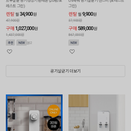
트루살균 공기청정기 판테온 (20평/포
UV파워 공기살균기 센스미 (포레스트
레스트 그린)
그린)
34,900
9,900
렌탈
렌탈
월
원
월
원
47,900
원
37,900
원
1,027,000
589,000
구매
구매
원
원
1,437,000
원
867,000
원
2
추천
NEW
NEW
공기살균기 더보기