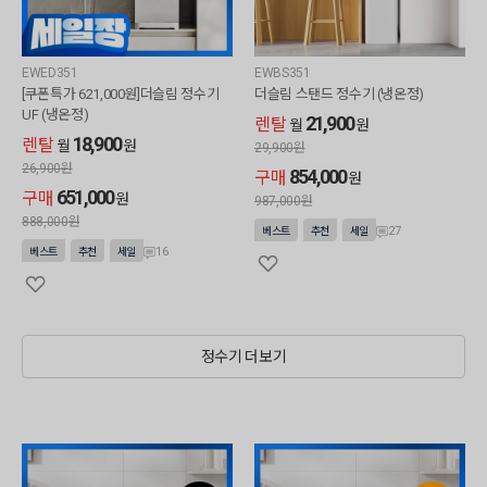
EWED351
EWBS351
[쿠폰특가 621,000원]더슬림 정수기
더슬림 스탠드 정수기 (냉온정)
UF (냉온정)
21,900
렌탈
월
원
18,900
렌탈
월
원
29,900
원
26,900
원
854,000
구매
원
651,000
구매
원
987,000
원
888,000
원
27
베스트
추천
세일
16
베스트
추천
세일
정수기 더보기