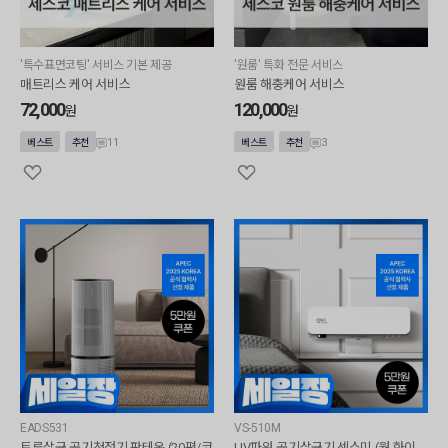
'특수표면코팅' 서비스 기본 제공
'원룸' 특화 전문 서비스
매트리스 케어 서비스
원룸 해충케어 서비스
72,000
120,000
원
원
11
3
베스트
추천
베스트
추천
EADS531
VS-510M
트루살균 공기청정기 판테온 (20평/코
UV파워 공기살균기 센스미 (웜 화이