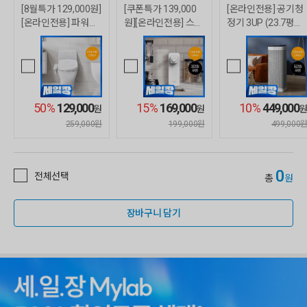
[8월특가 129,000원]
[쿠폰특가 139,000
[온라인전용] 공기청
[온라인전용] 파워방
원][온라인전용] 스마
정기 3UP (23.7평형/
수 비데 (자가설치)
트핏 미니 정수기 (직
화이트)
수/정수/케어십미포
함)
50%
129,000
15%
169,000
10%
449,000
원
원
원
259,000원
199,000원
499,000
0
전체선택
총
원
장바구니 담기