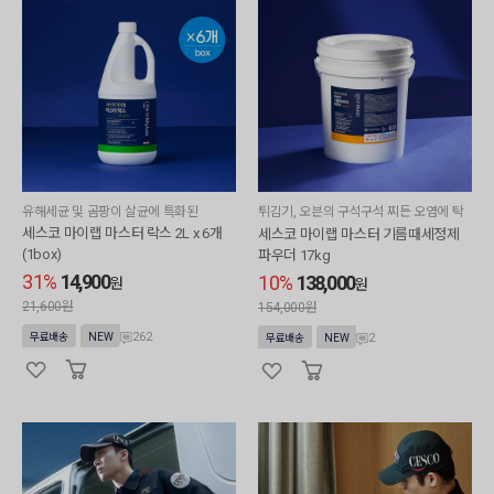
유해세균 및 곰팡이 살균에 특화된
튀김기, 오븐의 구석구석 찌든 오염에 탁
월한
세스코 마이랩 마스터 락스 2L x 6개
세스코 마이랩 마스터 기름때세정제
(1box)
파우더 17kg
31%
14,900
10%
138,000
원
원
21,600원
154,000원
262
무료배송
NEW
2
무료배송
NEW