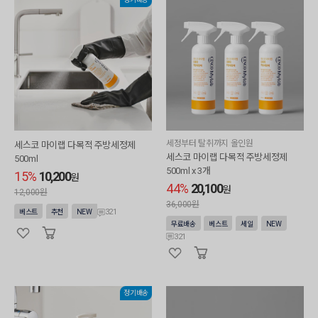
세정부터 탈취까지 올인원
세스코 마이랩 다목적 주방세정제
세스코 마이랩 다목적 주방세정제
500ml
500ml x 3개
15%
10,200
원
44%
20,100
원
12,000원
36,000원
321
베스트
추천
NEW
무료배송
베스트
세일
NEW
321
정기배송