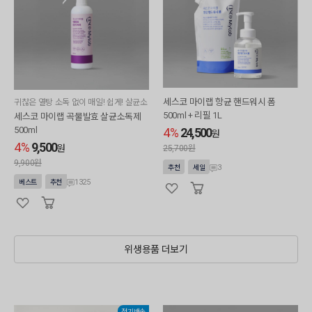
세스코 마이랩 항균 핸드워시 폼
귀찮은 열탕 소독 없이 매일! 쉽게! 살균소
독
500ml + 리필 1L
세스코 마이랩 곡물발효 살균소독제
500ml
4%
24,500
원
4%
9,500
원
25,700원
9,900원
3
추천
세일
1325
베스트
추천
위생용품 더보기
정기배송