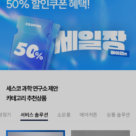
세스코 과학 연구소 제안
카테고리 추천상품
청정기
서비스 솔루션
소모품
에어커튼
상품 솔루션