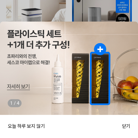
EP-320
EADS531
스마트핏 공기청정기 (10)
트루살균 공기청정기 판테온 (20평/코
튼 화이트)
23,500
렌탈
월
원
34,900
렌탈
월
원
32,500
원
47,900
원
590,000
구매
원
1,027,000
구매
원
650,000
원
1,437,000
원
1
/
4
2
추천
NEW
오늘 하루 보지 않기
닫기
카테고리
주문배송
홈
로그인
최근본상품
공기청정기 더보기
최근 본 상품