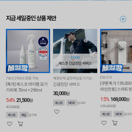
지금 세일중인 상품 제안
EW-210
70ml·290ml 호환 가능
해충방제 골든타임을 지키는
[쿠폰특가 139,000
[특가] 세스코 마이랩 모기
긴급진단 서비스
라인전용] 스마트핏
기피제 70ml + 290ml
30,000
원
정수기 (직수/정수
15%
169,000
54%
21,500
원
원
미포함)
248
베스트
NEW
199,000원
47,000원
42
베스트
NEW
398
베스트
세일