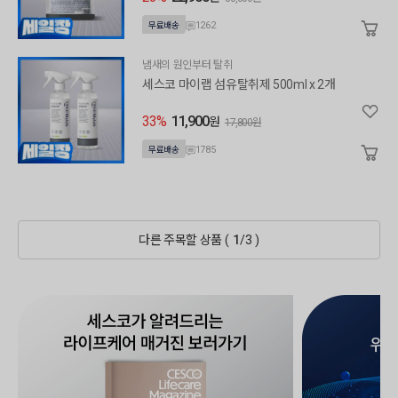
1262
무료배송
냄새의 원인부터 탈취
세스코 마이랩 섬유탈취제 500ml x 2개
33%
11,900
원
17,800원
1785
무료배송
다른 주목할 상품 (
1
/
3
)