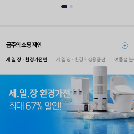
금주의 쇼핑 제안
세.일.장 - 환경가전편
세.일.장 - 환경위생용품편
여름철 불