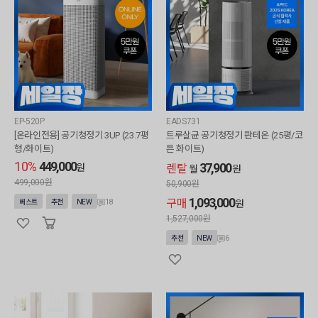
EP-520P
EADS731
[온라인전용] 공기청정기 3UP (23.7평
트루살균 공기청정기 판테온 (25평/코
형/화이트)
튼 화이트)
10%
449,000
37,900
원
렌탈
월
원
499,000원
50,900
원
1,093,000
구매
18
베스트
추천
NEW
원
1,527,000
원
6
추천
NEW