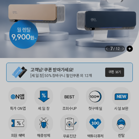
8
/
12
고객님! 쿠폰 받아가세요!
쿠폰 보기
[세.일.장] 50% 장바구니 할인쿠폰 외 12개
특가 ON앱
세.일.장
조회수UP
첫구매 딜
시설 보완
회원 혜택
해충방제
렌탈
무료진단
백투더퓨처