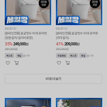
EBCB131
EBCB131
[온라인전용] 살균방수 비데 유어핏
[온라인전용] 살균방수 비데 유어핏
(방문설치/설치비포함)
(자가설치)
35%
249,000
41%
209,000
원
원
389,000원
359,000원
139
139
베스트
세일
무료배송
베스트
세일
비데 더보기