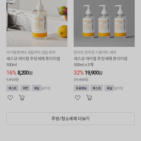
아기젖병부터 과일까지 안심세척!
한식의 찐득한 기름까지 세척
세스코 마이랩 주방세제 프리미엄
세스코 마이랩 주방세제 프리미엄
500ml
500ml x 3개
16%
8,200
32%
19,900
원
원
9,800원
29,400원
932
932
베스트
추천
세일
무료배송
베스트
세일
주방/청소세제 더보기