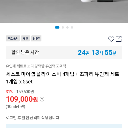
무료배송
세일
NEW
24
13
55
할인 남은 시간
일
시
분
유인제 세트로 보다 강력한 유인력 포획력
세스코 마이랩 플라이 스틱 4개입 + 초파리 유인제 세트
1개입 x 5set
31%
159,500
원
109,000
원
?
(10ml당 원)
로그인 후 할인 금액이 적용됩니다.