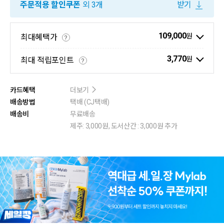
주문적용 할인쿠폰
외 3개
받기
109,000
원
최대혜택가
?
3,770
원
최대 적립포인트
?
카드혜택
더보기
배송방법
택배 (CJ택배)
배송비
무료배송
제주: 3,000원, 도서산간 : 3,000원 추가