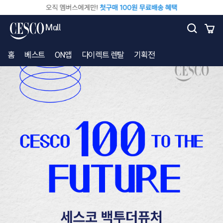
HOME
이벤트
100 to the Future
Mall
홈
베스트
ON앱
다이렉트 렌탈
기획전