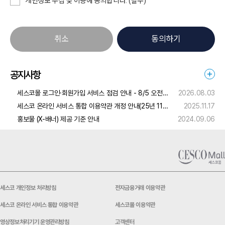
개인정보 수집 및 이용에 동의합니다. (필수)
05 | 정보주체의 권리․의무 및 행사방법
06 | 개인정보의 파기
1. “회사”는 이 약관의 내용과 상호 및 대표자 성명, 영업소 소재지 주소
07 | 개인정보의 안전성 확보조치
(소비자의 불만을 처리할 수 있는 곳의 주소를 포함), 전화번호•모사전
08 | 개인정보 자동 수집 장치의 설치∙운영 및 거부에 관한 사항
송번호•전자우편주소, 사업자등록번호, 통신판매업신고번호, 개인정보
취소
동의하기
09 | 개인정보 보호책임자
관리책임자 등을 이용자가 쉽게 알 수 있도록 “몰”의 초기 서비스화면
10 | 개인정보 열람청구
(전면)에 게시합니다. 다만, 약관의 내용은 이용자가 연결화면을 통하여
볼 수 있도록 할 수 있습니다.
11 | 권익침해 구제방법
공지사항
2. “회사”은 이용자가 약관에 동의하기에 앞서 약관에 정하여져 있는 내
12 | 영상정보처리기기 설치․운영
용 중 청약철회, 배송책임, 환불조건 등과 같은 중요한 내용을 이용자가
13 | 개인정보 처리방침 변경
세스코몰 로그인·회원가입 서비스 점검 안내 - 8/5 오전(4:00 ~ 6:00)
2026.08.03
이해할 수 있도록 별도의 연결화면 또는 팝업화면 등을 제공하여 이용
세스코 온라인 서비스 통합 이용약관 개정 안내(25년 11월 24일자 적용)
2025.11.17
자의 확인을 구하여야 합니다.
제1조 | 개인정보의 처리목적
3. “회사”는 [전자상거래 등에서의 소비자보호에 관한법률], [약관의 규
홍보물 (X-배너) 제공 기준 안내
2024.09.06
제에 관한 법률], [전자문서 및 전자거래기본법], [전자서명법], [정보통
회사는 다음의 목적을 위하여 개인정보를 처리합니다. 처리하고 있는
신망 이용촉진 및 정보보호 등에 관한 법률], [방문판매 등에 관한 법률],
개인정보는 다음의 목적 이외의 용도로는 이용되지 않으며,
[소비자보호법] 등 관련법을 위배하지 않는 범위에서 이 약관을 개정할
이용 목적이 변경되는 경우에는 개인정보 보호법 제18조에 따라 별도
수 있습니다.
의 동의를 받는 등 필요한 조치를 이행할 예정입니다.
4. “회사”가 약관을 개정할 경우에는 적용일자 및 개정사유를 명시하여
① 홈페이지 회원 가입 및 관리
현행약관과 함께 “몰”의 초기화면에 그 적용일자 7일 이전부터 적용일
회원 가입의사 확인, 회원제 서비스 제공에 따른 본인 식별‧인증, 회원
자 전일까지 공지합니다. 다만, 이용자에게 불리하게 약관내용을 변경
세스코 개인정보 처리방침
전자금융거래 이용약관
자격 유지‧관리, 서비스 부정이용 방지를 목적으로 개인정보를 처리
하는 경우에는 최소한 30일 이상의 사전 유예기간을 두고 공지합니다.
하며, 만 14세 미만 아동은 회원가입이 제한됩니다.
세스코 온라인 서비스 통합 이용약관
세스코몰 이용약관
이 경우 "회사“는 개정 전 내용과 개정 후 내용을 명확하게 비교하여 이
용자가 알기 쉽도록 표시합니다.
② 재화 또는 서비스 제공
영상정보처리기기 운영관리방침
고객센터