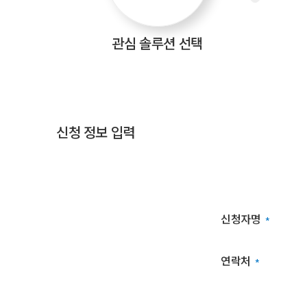
관심 솔루션
선택
신청 정보 입력
무
료
진
단
신청자명
*
신
청
폼
연락처
*