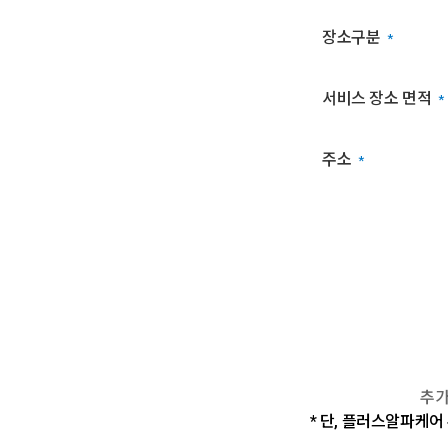
장소구분
*
서비스 장소 면적
*
주소
*
추가
* 단, 플러스알파케어