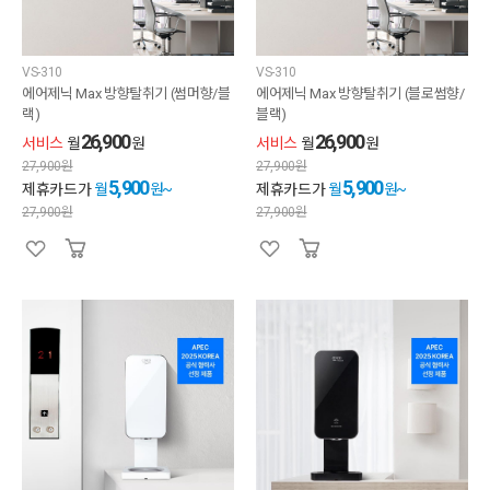
VS-310
VS-310
에어제닉 Max 방향탈취기 (썸머향/블
에어제닉 Max 방향탈취기 (블로썸향/
랙)
블랙)
26,900
26,900
서비스
월
원
서비스
월
원
27,900
원
27,900
원
5,900
5,900
제휴카드가
월
원~
제휴카드가
월
원~
27,900
원
27,900
원