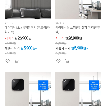
VS-310
VS-310
에어제닉 Max 방향탈취기 (블로썸향/
에어제닉 Max 방향탈취기 (체리향/블
화이트)
랙)
26,900
26,900
서비스
월
원
서비스
월
원
27,900
원
27,900
원
5,900
5,900
제휴카드가
월
원~
제휴카드가
월
원~
27,900
원
27,900
원