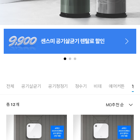
전체
공기살균기
공기청정기
정수기
비데
에어커튼
방향
총
12
개