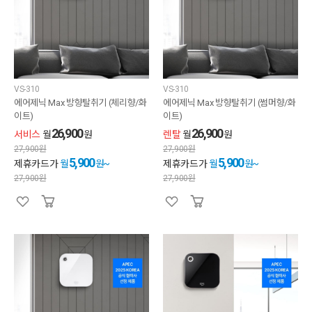
VS-310
VS-310
에어제닉 Max 방향탈취기 (체리향/화
에어제닉 Max 방향탈취기 (썸머향/화
이트)
이트)
26,900
26,900
서비스
월
원
렌탈
월
원
27,900
원
27,900
원
5,900
5,900
제휴카드가
월
원~
제휴카드가
월
원~
27,900
원
27,900
원