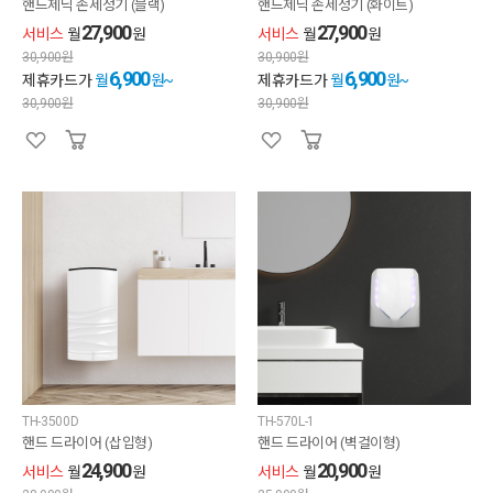
핸드제닉 손세정기 (블랙)
핸드제닉 손세정기 (화이트)
27,900
27,900
서비스
월
원
서비스
월
원
30,900
원
30,900
원
6,900
6,900
제휴카드가
월
원~
제휴카드가
월
원~
30,900
원
30,900
원
TH-3500D
TH-570L-1
핸드 드라이어 (삽입형)
핸드 드라이어 (벽걸이형)
24,900
20,900
서비스
월
원
서비스
월
원