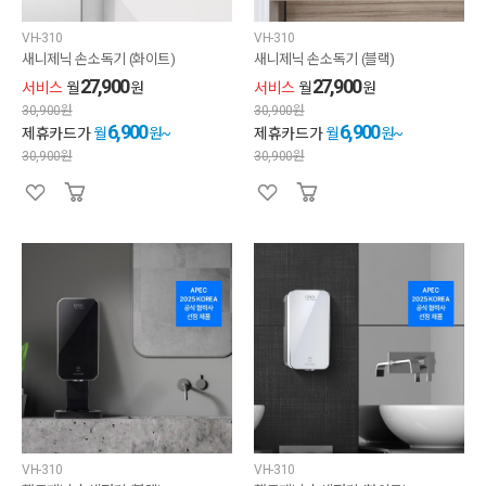
VH-310
VH-310
새니제닉 손소독기 (화이트)
새니제닉 손소독기 (블랙)
27,900
27,900
서비스
월
원
서비스
월
원
30,900
원
30,900
원
6,900
6,900
제휴카드가
월
원~
제휴카드가
월
원~
30,900
원
30,900
원
VH-310
VH-310