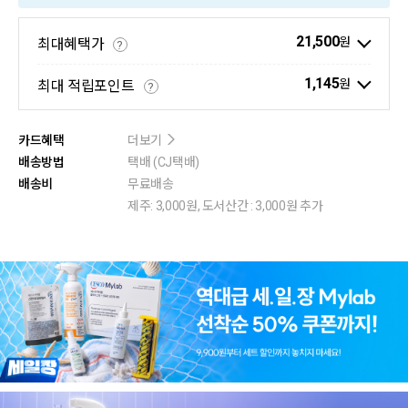
21,500
원
최대혜택가
?
1,145
원
최대 적립포인트
?
카드혜택
더보기
배송방법
택배 (CJ택배)
배송비
무료배송
제주: 3,000원, 도서산간 : 3,000원 추가