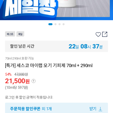
베스트
세일
22
08
37
할인 남은 시간
일
시
분
70ml·290ml 호환 가능
[특가] 세스코 마이랩 모기 기피제 70ml + 290ml
54%
47,000
원
21,500
원
?
(10ml당 597원)
로그인 후 할인 금액이 적용됩니다.
주문적용 할인쿠폰
외 1개
받기