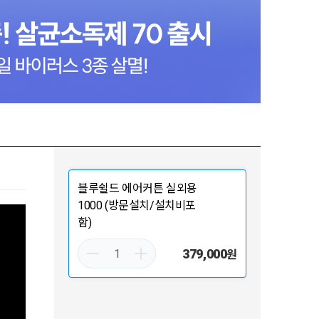
블루쉴드 에어커튼 실외용
1000 (방문설치/설치비포
함)
379,000
원