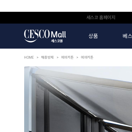
세스코 홈페이지
상품
베
HOME
해충방제
에어커튼
에어커튼