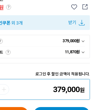
원
?
받기
인쿠폰
외 3개
379,000
원
?
11,870
원
인트
?
로그인 후 할인 금액이 적용됩니다.
379,000
원