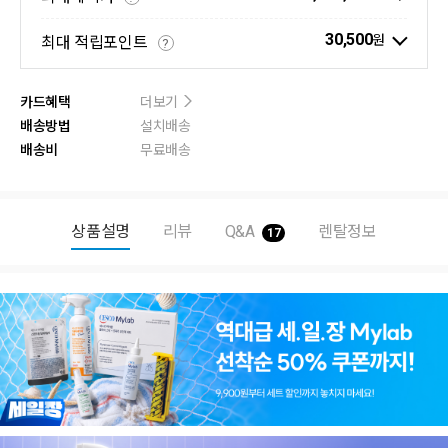
30,500
원
최대 적립포인트
?
카드혜택
더보기
배송방법
설치배송
배송비
무료배송
상품설명
리뷰
Q&A
렌탈정보
17