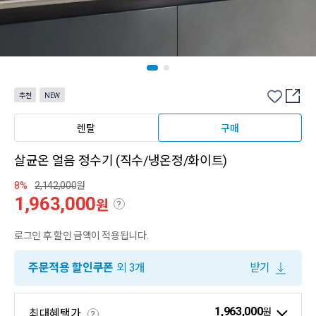
추천
NEW
렌탈
구매
살균온 얼음 정수기 (직수/냉온정/화이트)
8%
2,142,000
원
1,963,000
원
?
로그인 후 할인 금액이 적용됩니다.
주문적용 할인쿠폰
외 3개
받기
1,963,000
원
최대혜택가
?