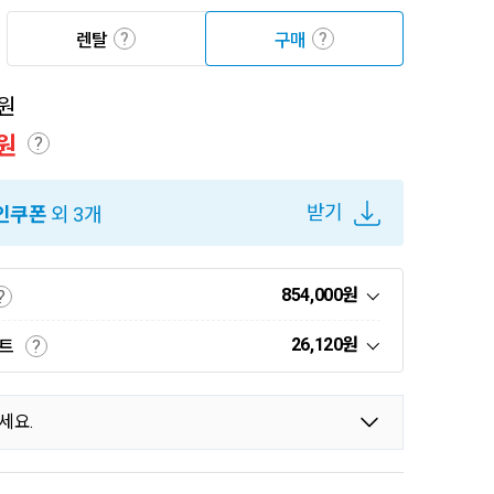
?
?
렌탈
구매
원
원
?
받기
인쿠폰
외 3개
854,000
원
?
26,120
원
인트
?
세요.