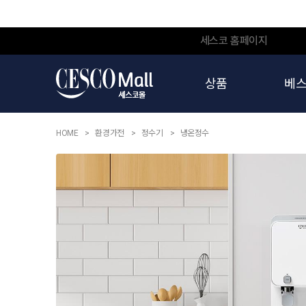
세스코 홈페이지
상품
베
HOME
환경가전
정수기
냉온정수