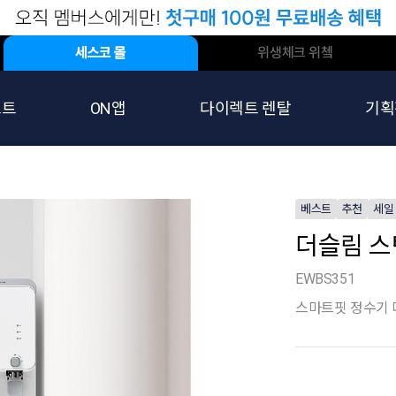
세스코 몰
위생체크 위쳌
스트
ON앱
다이렉트 렌탈
기획
베스트
추천
세일
더슬림 스
EWBS351
스마트핏 정수기 