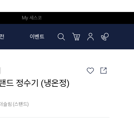
My 세스코
전
이벤트
탠드 정수기 (냉온정)
더슬림 (스탠드)