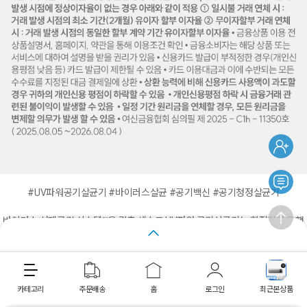
#UV파워공기살균기 #바이러스살균 #공기백신 #공기청정살균기
바이러스 선제공격 시스템™을 갖춘 세스코 UV파워 공기살균기는 환절기에 유행
하는 독감과 폐렴,
그리고 일상의 다양한 세균 및 바이러스를 99.9%까지 살균합니다. 또한, 내부 공기
가 오랫동안 머무르도록
장바구니
바로구매
S형 유로와 미러월을 포함한 세스코의 특수한 기술을 과학적으로 설계하여 세균
살균력을 극대화합니다.
카테고리
주문배송
홈
로그인
최근본상품
최근 본 상품