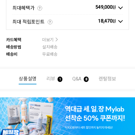
549,000
원
최대혜택가
?
18,470
원
최대 적립포인트
?
카드혜택
더보기
배송방법
설치배송
배송비
무료배송
상품설명
리뷰
Q&A
렌탈정보
1
8