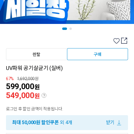
렌탈
구매
UV파워 공기살균기 (실버)
67%
1,692,000
원
599,000
원
549,000
원
?
로그인 후 할인 금액이 적용됩니다.
최대 50,000원 할인쿠폰
외 4개
받기