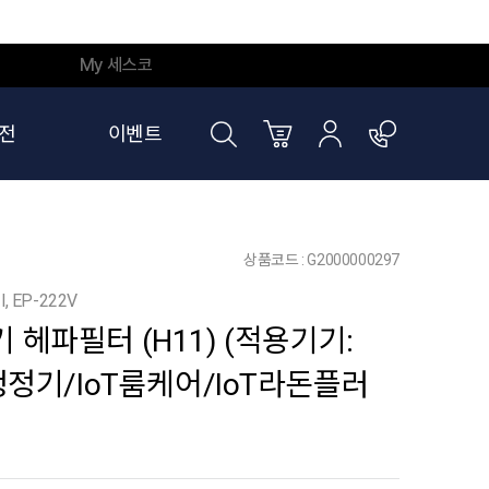
My 세스코
전
이벤트
상품코드 : G2000000297
l, EP-222V
 헤파필터 (H11) (적용기기:
청정기/IoT룸케어/IoT라돈플러