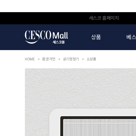
세스코 홈페이지
상품
베
HOME
환경가전
공기청정기
소모품