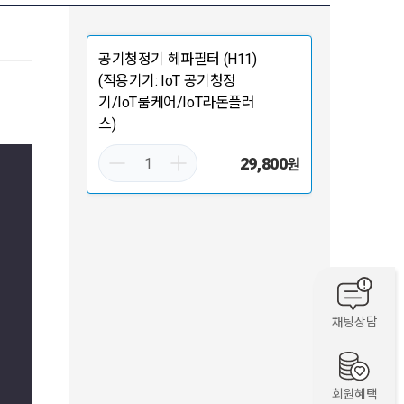
공기청정기 헤파필터 (H11)
(적용기기: IoT 공기청정
기/IoT룸케어/IoT라돈플러
스)
29,800
원
채팅상담
회원혜택