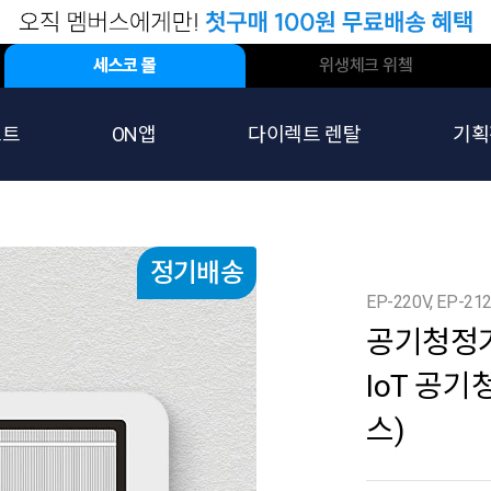
세스코 몰
위생체크 위쳌
스트
ON앱
다이렉트 렌탈
기획
정기배송
EP-220V, EP-212
공기청정기
IoT 공기
스)