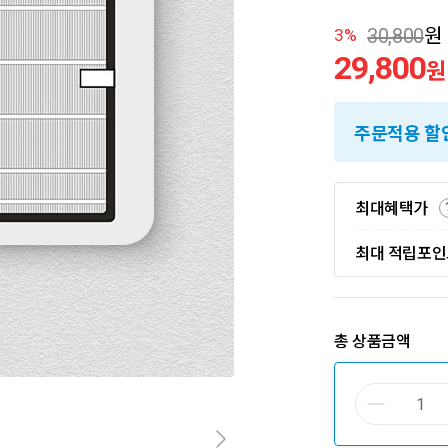
30,800
원
3%
29,800
원
주문적용 할
최대혜택가
최대 적립포
총 상품금액