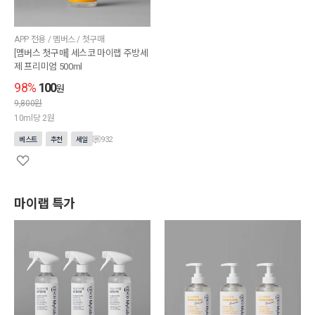
APP 전용 / 멤버스 / 첫구매
[멤버스 첫구매] 세스코 마이랩 주방세
제 프리미엄 500ml
98%
100
원
9,800원
10ml당 2원
932
베스트
추천
세일
마이랩 특가