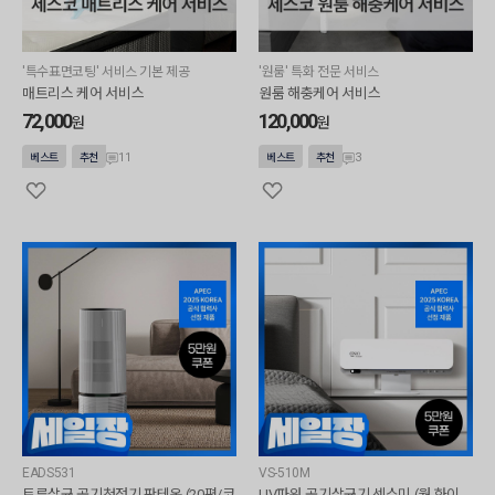
'특수표면코팅' 서비스 기본 제공
'원룸' 특화 전문 서비스
매트리스 케어 서비스
원룸 해충케어 서비스
72,000
120,000
원
원
11
3
베스트
추천
베스트
추천
EADS531
VS-510M
트루살균 공기청정기 판테온 (20평/코
UV파워 공기살균기 센스미 (웜 화이