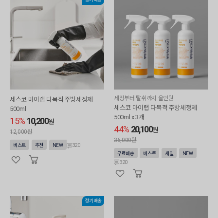
세정부터 탈취까지 올인원
세스코 마이랩 다목적 주방세정제
세스코 마이랩 다목적 주방세정제
500ml
500ml x 3개
15%
10,200
원
44%
20,100
원
12,000원
36,000원
320
베스트
추천
NEW
무료배송
베스트
세일
NEW
320
정기배송