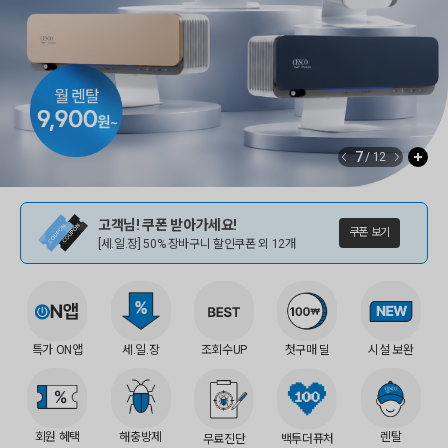
8
/
12
고객님! 쿠폰 받아가세요!
쿠폰 보기
[세.일.장] 50% 장바구니 할인쿠폰 외 12개
특가 ON앱
세.일.장
조회수UP
첫구매 딜
시설 보완
회원 혜택
해충방제
렌탈
무료진단
백투더퓨처