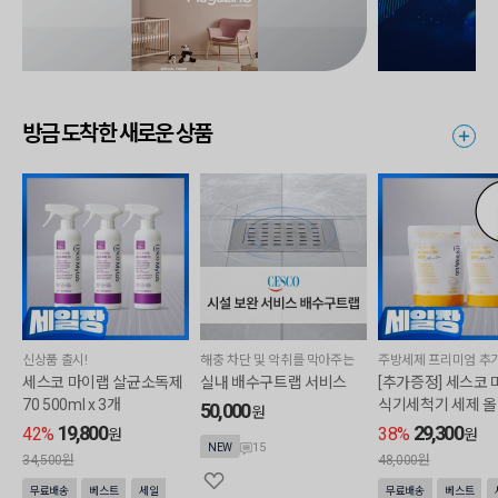
방금 도착한 새로운 상품
신상품 출시!
해충 차단 및 악취를 막아주는
주방세제 프리미엄 추
세스코 마이랩 살균소독제
실내 배수구트랩 서비스
[추가증정] 세스코
70 500ml x 3개
식기세척기 세제 
50,000
원
(10g x 65개입) x 
19,800
29,300
42%
38%
원
원
15
방세제 프리미엄 500
NEW
34,500원
48,000원
1개
무료배송
베스트
세일
무료배송
베스트