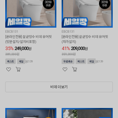
EBCB131
EBCB131
[온라인전용] 살균방수 비데 유어핏
[온라인전용] 살균방수 비데 유어핏
(방문설치/설치비포함)
(자가설치)
35%
249,000
41%
209,000
원
원
389,000원
359,000원
139
139
베스트
세일
무료배송
베스트
세일
비데 더보기