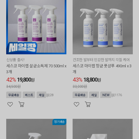
신상품 출시!
건조한 발부터 민감한 발까지 각질 케어
세스코 마이랩 살균소독제 70 500ml x
세스코 마이랩 항균 풋샴푸 490ml x 3
3개
개
42%
19,800
43%
18,800
원
원
34,500원
33,000원
28
1176
무료배송
베스트
세일
무료배송
세일
NEW
정기배송