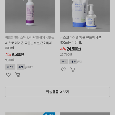
세스코 마이랩 항균 핸드워시 폼
귀찮은 열탕 소독 없이 매일! 쉽게! 살균소
독
500ml + 리필 1L
세스코 마이랩 곡물발효 살균소독제
500ml
4%
24,500
원
4%
9,500
원
25,700원
9,900원
3
추천
세일
1325
베스트
추천
위생용품 더보기
정기배송