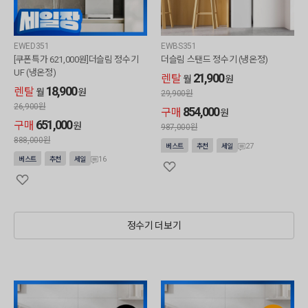
EWED351
EWBS351
[쿠폰특가 621,000원]더슬림 정수기
더슬림 스탠드 정수기 (냉온정)
UF (냉온정)
21,900
렌탈
월
원
18,900
렌탈
월
원
29,900
원
26,900
원
854,000
구매
원
651,000
구매
원
987,000
원
888,000
원
27
베스트
추천
세일
16
베스트
추천
세일
정수기 더보기