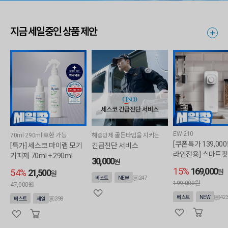
지금 세일중인 상품 제안
EW-210
70ml·290ml 호환 가능
해충방제 골든타임을 지키는
[쿠폰특가 139,000
[특가] 세스코 마이랩 모기
긴급진단 서비스
라인전용] 스마트핏
기피제 70ml + 290ml
30,000
원
정수기 (직수/정수
15%
169,000
54%
21,500
원
원
미포함)
247
베스트
NEW
199,000원
47,000원
42
베스트
NEW
398
베스트
세일