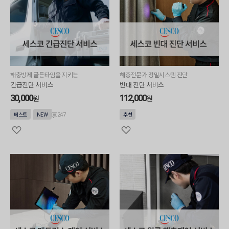
해충방제 골든타임을 지키는
해충전문가 정밀시스템 진단
긴급진단 서비스
빈대 진단 서비스
30,000
112,000
원
원
247
베스트
NEW
추천