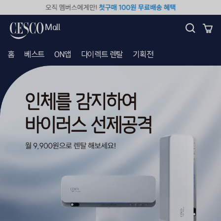
세
스
코
Mall
몰
홈
베스트
ON앱
다이렉트 렌탈
기획전