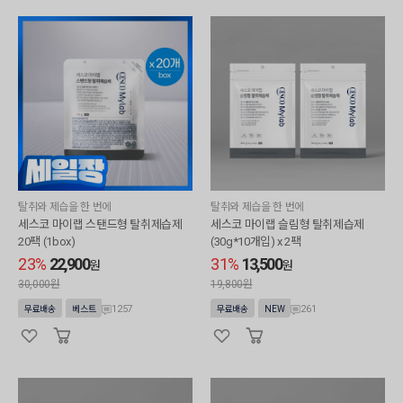
탈취와 제습을 한 번에
탈취와 제습을 한 번에
세스코 마이랩 스탠드형 탈취제습제
세스코 마이랩 슬림형 탈취제습제
20팩 (1box)
(30g*10개입) x 2팩
23%
22,900
31%
13,500
원
원
30,000원
19,800원
1257
261
무료배송
베스트
무료배송
NEW