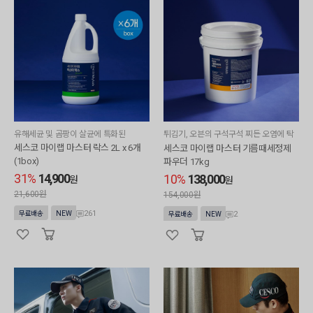
유해세균 및 곰팡이 살균에 특화된
튀김기, 오븐의 구석구석 찌든 오염에 탁
월한
세스코 마이랩 마스터 락스 2L x 6개
세스코 마이랩 마스터 기름때세정제
(1box)
파우더 17kg
31%
14,900
10%
138,000
원
원
21,600원
154,000원
261
무료배송
NEW
2
무료배송
NEW