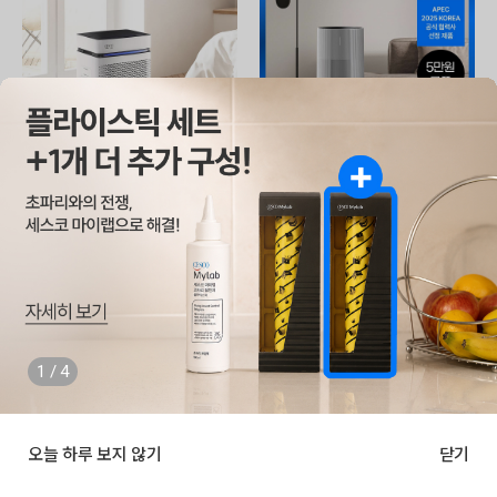
EP-320
EADS531
스마트핏 공기청정기 (10)
트루살균 공기청정기 판테온 (20평/코
튼 화이트)
23,500
렌탈
월
원
34,900
렌탈
월
원
32,500
원
47,900
원
590,000
구매
원
1,027,000
구매
원
650,000
원
1,437,000
원
1
/
4
2
추천
NEW
오늘 하루 보지 않기
닫기
카테고리
주문배송
홈
로그인
최근본상품
공기청정기 더보기
최근 본 상품