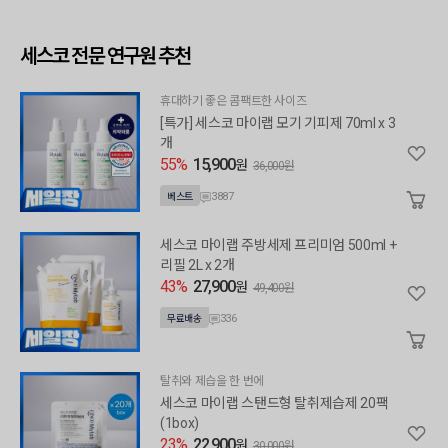
세스코 전문 연구원 추천
휴대하기 좋은 콤팩트한 사이즈
[특가] 세스코 마이랩 모기 기피제 70ml x 3
개
55%
15,900
원
36,000원
3887
베스트
세스코 마이랩 주방세제 프리미엄 500ml +
리필 2L x 2개
43%
27,900
원
49,400원
336
무료배송
탈취와 제습을 한 번에
세스코 마이랩 스탠드형 탈취제습제 20팩
(1box)
23%
22,900
원
30,000원