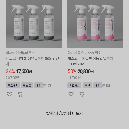
냄새의 원인부터 탈취
향기 자극 없이 99% 탈취
세스코 마이랩 섬유탈취제 500ml x 3
세스코 마이랩 반려동물 탈취제
개
500ml x 3개
34%
17,600
50%
20,800
원
원
26,700원
41,700원
1781
321
무료배송
베스트
세일
무료배송
추천
세일
탈취/제습/방향 더보기