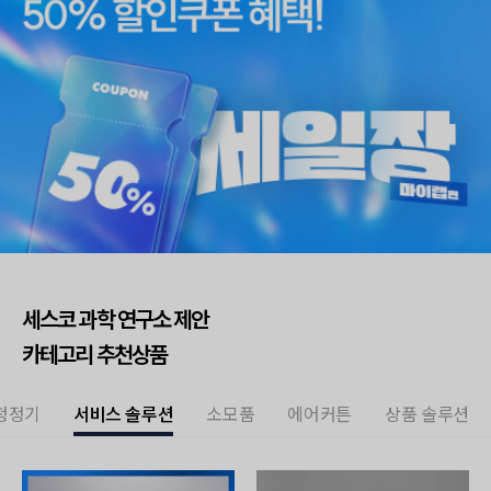
세스코 과학 연구소 제안
카테고리 추천상품
청정기
서비스 솔루션
소모품
에어커튼
상품 솔루션