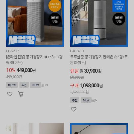
EP-520P
EADS731
[온라인전용] 공기청정기 3UP (23.7평
트루살균 공기청정기 판테온 (25평/코
형/화이트)
튼 화이트)
10%
449,000
37,900
원
렌탈
월
원
499,000원
50,900
원
1,093,000
구매
18
베스트
추천
NEW
원
1,527,000
원
6
추천
NEW