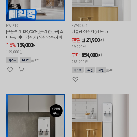
EW-210
EWBD351
[쿠폰특가 139,000원][온라인전용] 스
더슬림 정수기 (냉온정)
마트핏 미니 정수기 (직수/정수/케어
21,900
렌탈
월
원
십미포함)
15%
169,000
원
29,900
원
199,000원
854,000
구매
원
423
베스트
NEW
987,000
원
40
베스트
추천
세일