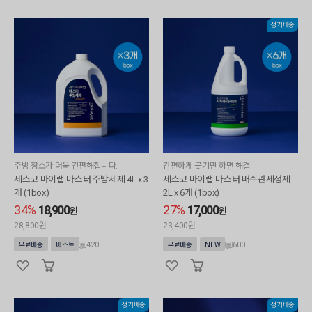
정기배송
주방 청소가 더욱 간편해집니다.
간편하게 붓기만 하면 해결
세스코 마이랩 마스터 주방세제 4L x 3
세스코 마이랩 마스터 배수관세정제
개 (1box)
2L x 6개 (1box)
34%
18,900
27%
17,000
원
원
28,800원
23,400원
420
600
무료배송
베스트
무료배송
NEW
정기배송
정기배송