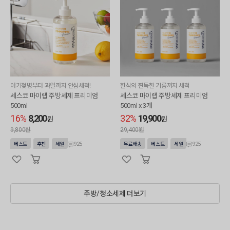
아기젖병부터 과일까지 안심세척!
한식의 찐득한 기름까지 세척
세스코 마이랩 주방세제 프리미엄
세스코 마이랩 주방세제 프리미엄
500ml
500ml x 3개
16%
8,200
32%
19,900
원
원
9,800원
29,400원
925
925
베스트
추천
세일
무료배송
베스트
세일
주방/청소세제 더보기