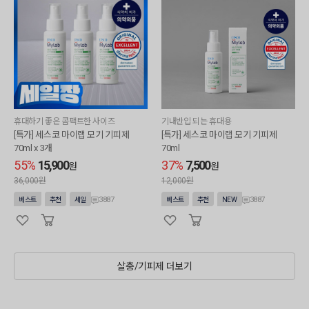
휴대하기 좋은 콤팩트한 사이즈
기내반입 되는 휴대용
[특가] 세스코 마이랩 모기 기피제
[특가] 세스코 마이랩 모기 기피제
70ml x 3개
70ml
55%
15,900
37%
7,500
원
원
36,000원
12,000원
3887
3887
베스트
추천
세일
베스트
추천
NEW
살충/기피제 더보기