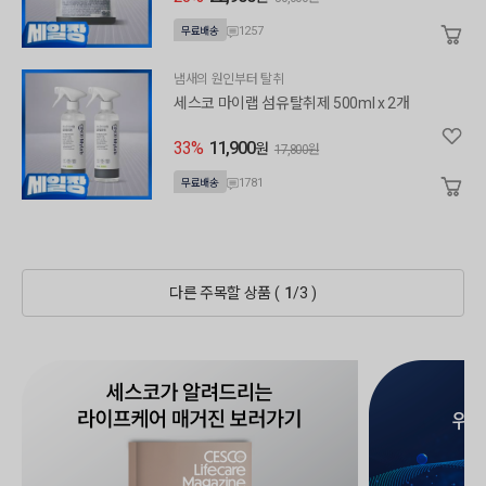
1257
무료배송
냄새의 원인부터 탈취
세스코 마이랩 섬유탈취제 500ml x 2개
33%
11,900
원
17,800원
1781
무료배송
다른 주목할 상품 (
1
/
3
)