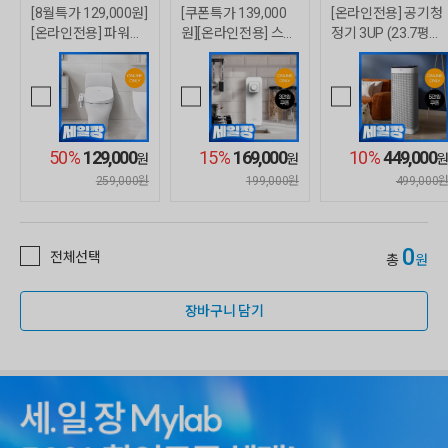
[8월특가 129,000원]
[쿠폰특가 139,000
[온라인전용] 공기청
[온라인전용] 파워방
원][온라인전용] 스마
정기 3UP (23.7평형/
수 비데 (자가설치)
트핏 미니 정수기 (직
화이트)
수/정수/케어십미포
함)
50%
129,000
15%
169,000
10%
449,000
원
원
원
259,000원
199,000원
499,000
0
전체선택
총
원
장바구니 담기