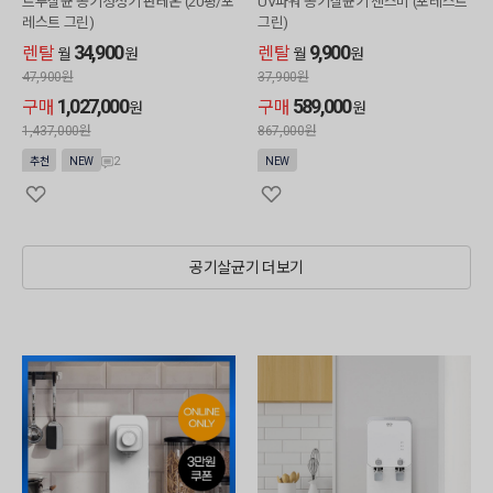
트루살균 공기청정기 판테온 (20평/포
UV파워 공기살균기 센스미 (포레스트
레스트 그린)
그린)
34,900
9,900
렌탈
렌탈
월
원
월
원
47,900
원
37,900
원
1,027,000
589,000
구매
구매
원
원
1,437,000
원
867,000
원
2
추천
NEW
NEW
공기살균기 더보기