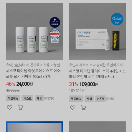
유아, 임산부까지 온가족이 사용 가능한
유인제 세트로 보다 강력한 유인력 포획
력
세스코 마이랩 아웃도어 미스트 에어
세스코 마이랩 플라이 스틱 4개입 + 초
로솔 모기 기피제 100ml x 3개
파리 유인제 세트 1개입 x 5set
46%
24,000
31%
109,000
원
원
45,000원
159,500원
3710
무료배송
베스트
세일
455
무료배송
세일
NEW