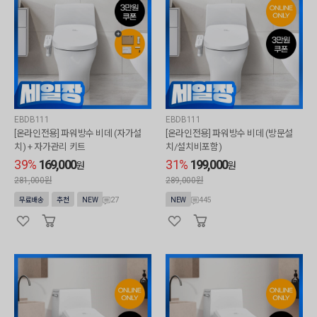
EBDB111
EBDB111
[온라인전용] 파워방수 비데 (자가설
[온라인전용] 파워방수 비데 (방문설
치) + 자가관리 키트
치/설치비포함)
39%
169,000
31%
199,000
원
원
281,000원
289,000원
27
445
무료배송
추천
NEW
NEW