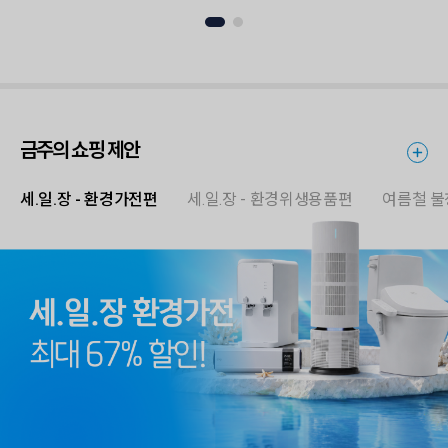
금주의 쇼핑 제안
세.일.장 - 환경가전편
세.일.장 - 환경위생용품편
여름철 불