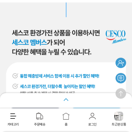
간편렌탈 상담
다이렉트 렌탈
카테고리
주문배송
홈
로그인
최근본상품
최근 본 상품