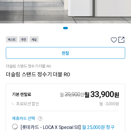
베스트
추천
세일
렌탈
더슬림 스탠드 정수기 더블 RO
더슬림 스탠드 정수기 더블 RO
33,900
39,900
월
원
기본 렌탈료
월
원
프로모션 할인
월 - 3,000원
제휴카드 선택
?
[롯데카드 - LOCA X Special SE]
월 25,000원 청구