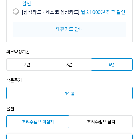
할인
[삼성카드 - 세스코 삼성카드]
월 21,000원 청구 할인
제휴카드 안내
의무약정기간
3년
5년
6년
방문주기
4개월
옵션
조리수밸브 미설치
조리수밸브 설치