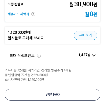
30,900
월
원
최종 렌탈료
0
월
원
제휴카드 혜택가
?
1,120,000
원에
구매하기
일시불로 구매해 보세요.
1,427
원
최대 적립포인트
?
의무사용
72
개월, 계약기간
72
개월, 방문주기
4
개월
총 렌탈금액
72
개월
2,224,800원
소비자 판매 가격
1,120,000원
렌탈 FAQ