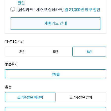
할인
[삼성카드 - 세스코 삼성카드]
월 21,000원 청구 할인
제휴카드 안내
의무약정기간
3년
5년
6년
방문주기
4개월
옵션
조리수밸브 미설치
조리수밸브 설치