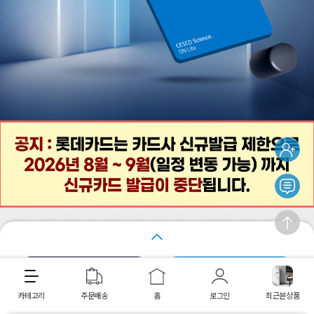
간편렌탈 상담
다이렉트 렌탈
카테고리
주문배송
홈
로그인
최근본상품
최근 본 상품