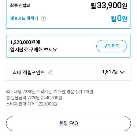
33,900
월
원
최종 렌탈료
0
월
원
제휴카드 혜택가
?
1,220,000
원에
구매하기
일시불로 구매해 보세요.
1,517
원
최대 적립포인트
?
의무사용
72
개월, 계약기간
72
개월, 방문주기
4
개월
총 렌탈금액
72
개월
2,440,800원
소비자 판매 가격
1,220,000원
렌탈 FAQ