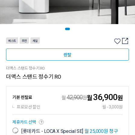
베스트
추천
세일
렌탈
더맥스 스탠드 정수기 RO
더맥스 스탠드 정수기 RO
36,900
42,900
월
원
기본 렌탈료
월
원
프로모션 할인
월 - 3,000원
제휴카드 선택
?
[롯데카드 - LOCA X Special SE]
월 25,000원 청구