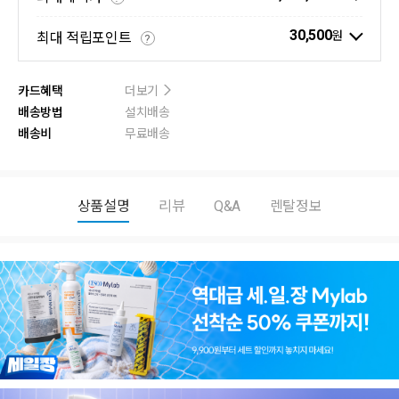
30,500
원
최대 적립포인트
?
카드혜택
더보기
배송방법
설치배송
배송비
무료배송
상품설명
리뷰
Q&A
렌탈정보