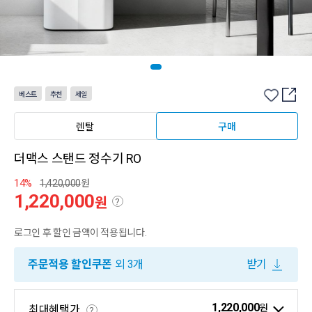
베스트
추천
세일
렌탈
구매
더맥스 스탠드 정수기 RO
14%
1,420,000
원
1,220,000
원
?
로그인 후 할인 금액이 적용됩니다.
주문적용 할인쿠폰
외 3개
받기
1,220,000
원
최대혜택가
?