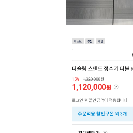
베스트
추천
세일
더슬림 스탠드 정수기 더블 
15%
1,320,000
원
1,120,000
원
?
로그인 후 할인 금액이 적용됩니다.
주문적용 할인쿠폰
외 3개