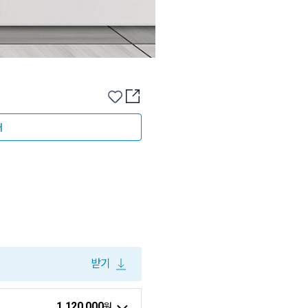
매
받기
1,120,000
원