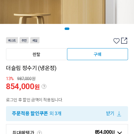
베스트
추천
세일
렌탈
구매
더슬림 정수기 (냉온정)
13%
987,000
원
854,000
원
?
로그인 후 할인 금액이 적용됩니다.
주문적용 할인쿠폰
외 3개
받기
854,000
원
최대혜택가
?