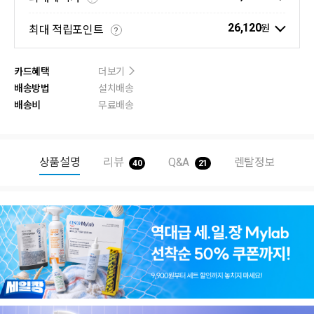
26,120
원
최대 적립포인트
?
카드혜택
더보기
배송방법
설치배송
배송비
무료배송
상품설명
리뷰
Q&A
렌탈정보
40
21