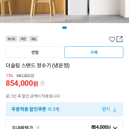
베스트
추천
세일
렌탈
구매
더슬림 스탠드 정수기 (냉온정)
13%
987,000
원
854,000
원
?
로그인 후 할인 금액이 적용됩니다.
주문적용 할인쿠폰
외 3개
받기
854,000
원
최대혜택가
?