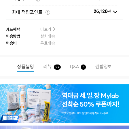
26,120
원
최대 적립포인트
?
카드혜택
더보기
배송방법
설치배송
배송비
무료배송
상품설명
리뷰
Q&A
렌탈정보
27
8